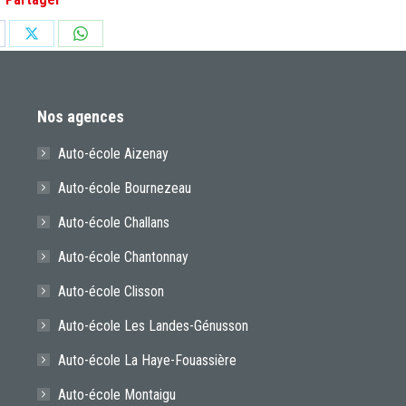
are
Share
Share
on
on
cebook
X
WhatsApp
Nos agences
Auto-école Aizenay
Auto-école Bournezeau
Auto-école Challans
Auto-école Chantonnay
Auto-école Clisson
Auto-école Les Landes-Génusson
Auto-école La Haye-Fouassière
Auto-école Montaigu